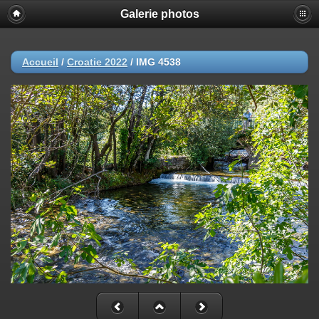
Galerie photos
Accueil
/
Croatie 2022
/
IMG 4538